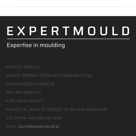
EXPERT MOULD
GRUPA DRONEX SPÓŁKA Z OGRANICZONĄ
ODPOWIEDZIALNOŚCIĄ
NIP: 8971862754
KRS: 0000766127
ADRES: UL. WITA STWOSZA 16, 50-148 WROCŁAW
TELEFON: +48 506 232 948
MAIL:
biuro@expermould.pl